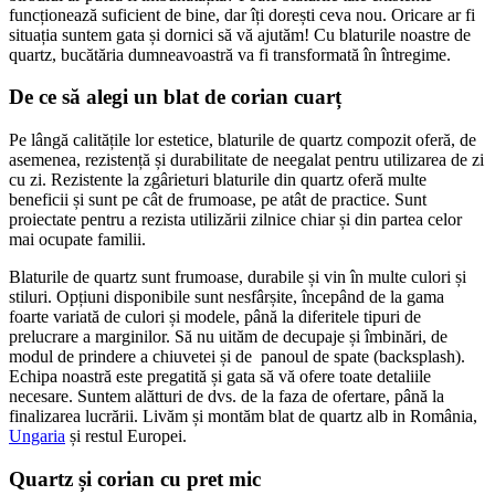
funcționează suficient de bine, dar îți dorești ceva nou. Oricare ar fi
situația suntem gata și dornici să vă ajutăm! Cu blaturile noastre de
quartz, bucătăria dumneavoastră va fi transformată în întregime.
De ce să alegi un blat de corian cuarț
Pe lângă calitățile lor estetice, blaturile de quartz compozit oferă, de
asemenea, rezistență și durabilitate de neegalat pentru utilizarea de zi
cu zi. Rezistente la zgârieturi blaturile din quartz oferă multe
beneficii și sunt pe cât de frumoase, pe atât de practice. Sunt
proiectate pentru a rezista utilizării zilnice chiar și din partea celor
mai ocupate familii.
Blaturile de quartz sunt frumoase, durabile și vin în multe culori și
stiluri. Opțiuni disponibile sunt nesfârșite, începând de la gama
foarte variată de culori și modele, până la diferitele tipuri de
prelucrare a marginilor. Să nu uităm de decupaje și îmbinări, de
modul de prindere a chiuvetei și de panoul de spate (backsplash).
Echipa noastră este pregatită și gata să vă ofere toate detaliile
necesare. Suntem alătturi de dvs. de la faza de ofertare, până la
finalizarea lucrării. Livăm și montăm blat de quartz alb in România,
Ungaria
și restul Europei.
Quartz și corian cu pret mic