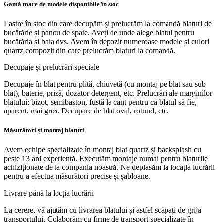
Gamă mare de modele disponibile în stoc
Lastre în stoc din care decupăm și prelucrăm la comandă blaturi de
bucătărie și panou de spate. Aveți de unde alege blatul pentru
bucătăria și baia dvs. Avem în depozit numeroase modele și culori
quartz compozit din care prelucrăm blaturi la comandă.
Decupaje și prelucrări speciale
Decupaje în blat pentru plită, chiuvetă (cu montaj pe blat sau sub
blat), baterie, priză, dozator detergent, etc. Prelucrări ale marginilor
blatului: bizot, semibaston, fustă la cant pentru ca blatul să fie,
aparent, mai gros. Decupare de blat oval, rotund, etc.
Măsurători și montaj blaturi
Avem echipe specializate în montaj blat quartz și backsplash cu
peste 13 ani experiență. Executăm montaje numai pentru blaturile
achiziționate de la compania noastră. Ne deplasăm la locația lucrării
pentru a efectua măsurători precise și șabloane.
Livrare până la locția lucrării
La cerere, vă ajutăm cu livrarea blatului și astfel scăpați de grija
transportului. Colaborăm cu firme de transport specializate în