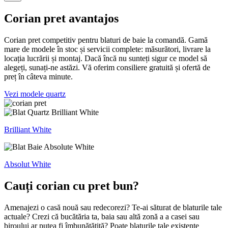
Corian pret avantajos
Corian pret competitiv pentru blaturi de baie la comandă. Gamă
mare de modele în stoc și servicii complete: măsurători, livrare la
locația lucrării și montaj. Dacă încă nu sunteți sigur ce model să
alegeți, sunați-ne astăzi. Vă oferim consiliere gratuită și ofertă de
preț în câteva minute.
Vezi modele quartz
Brilliant White
Absolut White
Cauți corian cu pret bun?
Amenajezi o casă nouă sau redecorezi? Te-ai săturat de blaturile tale
actuale? Crezi că bucătăria ta, baia sau altă zonă a a casei sau
biroului ar putea fi îmbunătățită? Poate blaturile tale existente