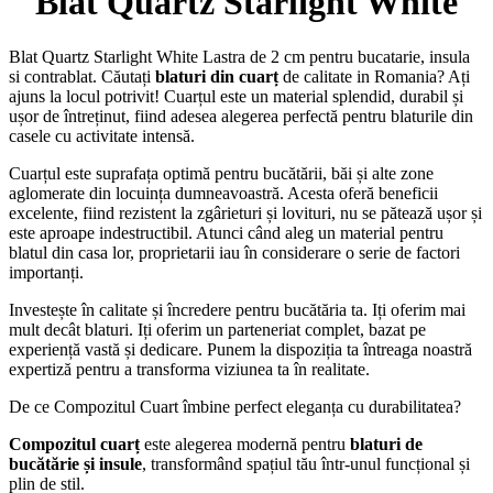
Blat Quartz Starlight White
Blat Quartz Starlight White Lastra de 2 cm pentru bucatarie, insula
si contrablat. Căutați
blaturi din cuarț
de calitate in Romania? Ați
ajuns la locul potrivit! Cuarțul este un material splendid, durabil și
ușor de întreținut, fiind adesea alegerea perfectă pentru blaturile din
casele cu activitate intensă.
Cuarțul este suprafața optimă pentru bucătării, băi și alte zone
aglomerate din locuința dumneavoastră. Acesta oferă beneficii
excelente, fiind rezistent la zgârieturi și lovituri, nu se pătează ușor și
este aproape indestructibil. Atunci când aleg un material pentru
blatul din casa lor, proprietarii iau în considerare o serie de factori
importanți.
Investește în calitate și încredere pentru bucătăria ta. Iți oferim mai
mult decât blaturi. Iți oferim un parteneriat complet, bazat pe
experiență vastă și dedicare. Punem la dispoziția ta întreaga noastră
expertiză pentru a transforma viziunea ta în realitate.
De ce Compozitul Cuart îmbine perfect eleganța cu durabilitatea?
Compozitul cuarț
este alegerea modernă pentru
blaturi de
bucătărie și insule
, transformând spațiul tău într-unul funcțional și
plin de stil.