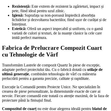
Rezistență:
Este extrem de rezistent la zgârieturi, impact și
pete, fiind ideal pentru uzul zilnic.
Igienă:
Suprafața sa non-poroasă împiedică absorbția
lichidelor și dezvoltarea bacteriilor, fiind ușor de curățat și de
întreținut.
Estetică:
Oferă un aspect impecabil și uniform, cu o gamă
variată de culori și texturi, de la nuanțe clasice la cele care
imită perfect marmura.
Fabrica de Prelucrare Compozit Cuart
cu Tehnologie de Vârf
Transformăm Lastrele de compozit Quartz în piese de excepție,
adaptate perfect proiectului tău. Cu o fabrică dotată cu
utilaje de
ultimă generație
, combinăm tehnologia de vârf cu măiestria
prelucrării pentru a garanta precizie, calitate și rapiditate.
Execuție la Comandă pentru Proiecte Unice. Ne specializăm în
crearea de piese personalizate, la dimensiunile exacte de care ai
nevoie. Fiecare comandă este tratată cu atenție maximă, de la faza de
proiectare până la finisajul final.
Compozitul de cuarț
nu este doar alegerea ideală pentru
blatul de