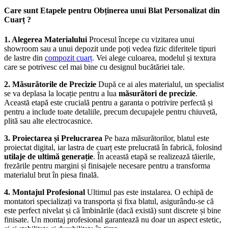
Care sunt Etapele pentru Obținerea unui Blat Personalizat din
Cuarț ?
1. Alegerea Materialului
Procesul începe cu vizitarea unui
showroom sau a unui depozit unde poți vedea fizic diferitele tipuri
de lastre din
compozit cuarț
. Vei alege culoarea, modelul și textura
care se potrivesc cel mai bine cu designul bucătăriei tale.
2. Măsurătorile de Precizie
După ce ai ales materialul, un specialist
se va deplasa la locație pentru a lua
măsurători de precizie
.
Această etapă este crucială pentru a garanta o potrivire perfectă și
pentru a include toate detaliile, precum decupajele pentru chiuvetă,
plită sau alte electrocasnice.
3. Proiectarea și Prelucrarea
Pe baza măsurătorilor, blatul este
proiectat digital, iar lastra de cuarț este prelucrată în fabrică, folosind
utilaje de ultimă generație
. În această etapă se realizează tăierile,
frezările pentru margini și finisajele necesare pentru a transforma
materialul brut în piesa finală.
4. Montajul Profesional
Ultimul pas este instalarea. O echipă de
montatori specializați va transporta și fixa blatul, asigurându-se că
este perfect nivelat și că îmbinările (dacă există) sunt discrete și bine
finisate. Un montaj profesional garantează nu doar un aspect estetic,