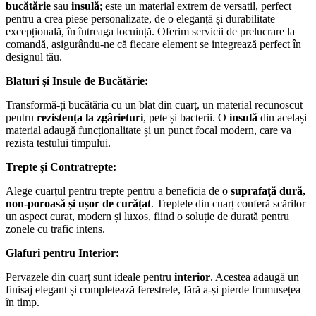
bucătărie
sau
insulă
; este un material extrem de versatil, perfect
pentru a crea piese personalizate, de o eleganță și durabilitate
excepțională, în întreaga locuință. Oferim servicii de prelucrare la
comandă, asigurându-ne că fiecare element se integrează perfect în
designul tău.
Blaturi și Insule de Bucătărie:
Transformă-ți bucătăria cu un blat din cuarț, un material recunoscut
pentru
rezistența la zgârieturi
, pete și bacterii. O
insulă
din același
material adaugă funcționalitate și un punct focal modern, care va
rezista testului timpului.
Trepte și Contratrepte:
Alege cuarțul pentru trepte pentru a beneficia de o
suprafață dură,
non-poroasă și ușor de curățat
. Treptele din cuarț conferă scărilor
un aspect curat, modern și luxos, fiind o soluție de durată pentru
zonele cu trafic intens.
Glafuri pentru Interior:
Pervazele din cuarț sunt ideale pentru
interior
. Acestea adaugă un
finisaj elegant și completează ferestrele, fără a-și pierde frumusețea
în timp.