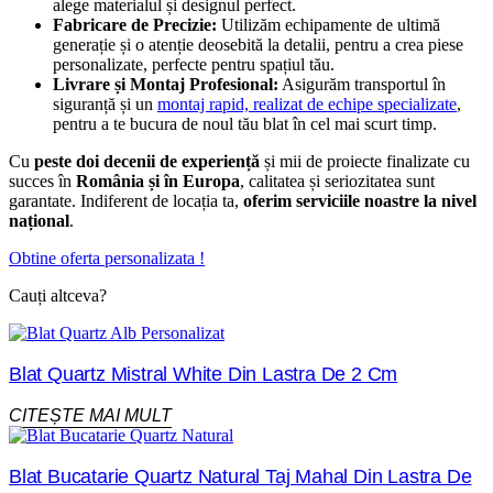
alege materialul și designul perfect.
Fabricare de Precizie:
Utilizăm echipamente de ultimă
generație și o atenție deosebită la detalii, pentru a crea piese
personalizate, perfecte pentru spațiul tău.
Livrare și Montaj Profesional:
Asigurăm transportul în
siguranță și un
montaj rapid, realizat de echipe specializate
,
pentru a te bucura de noul tău blat în cel mai scurt timp.
Cu
peste doi decenii de experiență
și mii de proiecte finalizate cu
succes în
România și în Europa
, calitatea și seriozitatea sunt
garantate. Indiferent de locația ta,
oferim serviciile noastre la nivel
național
.
Obtine oferta personalizata !
Cauți altceva?
Blat Quartz Mistral White Din Lastra De 2 Cm
CITEȘTE MAI MULT
Blat Bucatarie Quartz Natural Taj Mahal Din Lastra De