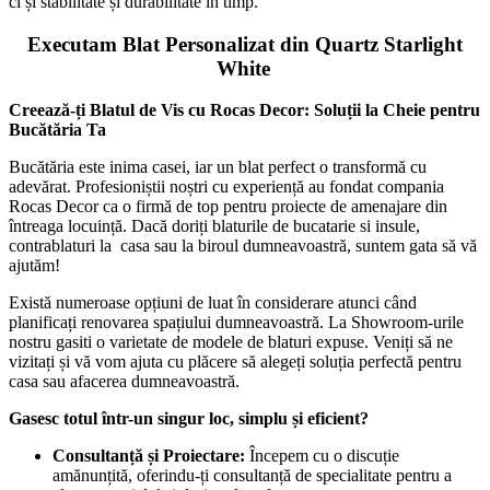
ci și stabilitate și durabilitate în timp.
Executam Blat Personalizat din Quartz Starlight
White
Creează-ți Blatul de Vis cu Rocas Decor: Soluții la Cheie pentru
Bucătăria Ta
Bucătăria este inima casei, iar un blat perfect o transformă cu
adevărat. Profesioniștii noștri cu experiență au fondat compania
Rocas Decor ca o firmă de top pentru proiecte de amenajare din
întreaga locuință. Dacă doriți blaturile de bucatarie si insule,
contrablaturi la casa sau la biroul dumneavoastră, suntem gata să vă
ajutăm!
Există numeroase opțiuni de luat în considerare atunci când
planificați renovarea spațiului dumneavoastră. La Showroom-urile
nostru gasiti o varietate de modele de blaturi expuse. Veniți să ne
vizitați și vă vom ajuta cu plăcere să alegeți soluția perfectă pentru
casa sau afacerea dumneavoastră.
Gasesc totul într-un singur loc, simplu și eficient?
Consultanță și Proiectare:
Începem cu o discuție
amănunțită, oferindu-ți consultanță de specialitate pentru a