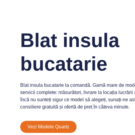
Blat insula
bucatarie
Blat insula bucatarie la comandă. Gamă mare de model
servicii complete: măsurători, livrare la locația lucrări
încă nu sunteți sigur ce model să alegeți, sunați-ne as
consiliere gratuită și ofertă de preț în câteva minute.
Vezi Modele Quartz