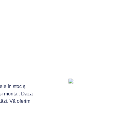
e în stoc și
i și montaj. Dacă
tăzi. Vă oferim