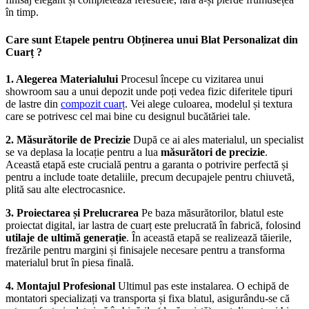
în timp.
Care sunt Etapele pentru Obținerea unui Blat Personalizat din
Cuarț ?
1. Alegerea Materialului
Procesul începe cu vizitarea unui
showroom sau a unui depozit unde poți vedea fizic diferitele tipuri
de lastre din
compozit cuarț
. Vei alege culoarea, modelul și textura
care se potrivesc cel mai bine cu designul bucătăriei tale.
2. Măsurătorile de Precizie
După ce ai ales materialul, un specialist
se va deplasa la locație pentru a lua
măsurători de precizie
.
Această etapă este crucială pentru a garanta o potrivire perfectă și
pentru a include toate detaliile, precum decupajele pentru chiuvetă,
plită sau alte electrocasnice.
3. Proiectarea și Prelucrarea
Pe baza măsurătorilor, blatul este
proiectat digital, iar lastra de cuarț este prelucrată în fabrică, folosind
utilaje de ultimă generație
. În această etapă se realizează tăierile,
frezările pentru margini și finisajele necesare pentru a transforma
materialul brut în piesa finală.
4. Montajul Profesional
Ultimul pas este instalarea. O echipă de
montatori specializați va transporta și fixa blatul, asigurându-se că