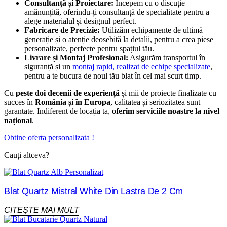
Consultanță și Proiectare:
Începem cu o discuție
amănunțită, oferindu-ți consultanță de specialitate pentru a
alege materialul și designul perfect.
Fabricare de Precizie:
Utilizăm echipamente de ultimă
generație și o atenție deosebită la detalii, pentru a crea piese
personalizate, perfecte pentru spațiul tău.
Livrare și Montaj Profesional:
Asigurăm transportul în
siguranță și un
montaj rapid, realizat de echipe specializate
,
pentru a te bucura de noul tău blat în cel mai scurt timp.
Cu
peste doi decenii de experiență
și mii de proiecte finalizate cu
succes în
România și în Europa
, calitatea și seriozitatea sunt
garantate. Indiferent de locația ta,
oferim serviciile noastre la nivel
național
.
Obtine oferta personalizata !
Cauți altceva?
Blat Quartz Mistral White Din Lastra De 2 Cm
CITEȘTE MAI MULT