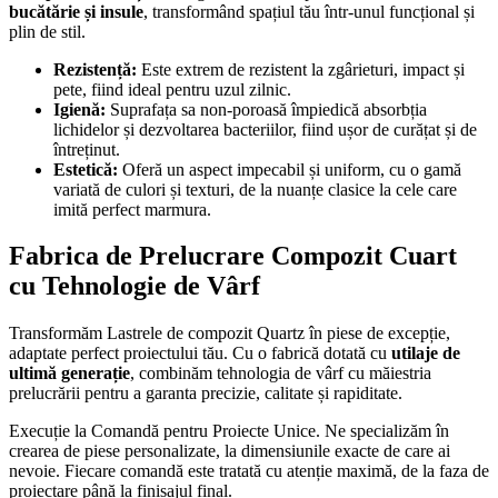
bucătărie și insule
, transformând spațiul tău într-unul funcțional și
plin de stil.
Rezistență:
Este extrem de rezistent la zgârieturi, impact și
pete, fiind ideal pentru uzul zilnic.
Igienă:
Suprafața sa non-poroasă împiedică absorbția
lichidelor și dezvoltarea bacteriilor, fiind ușor de curățat și de
întreținut.
Estetică:
Oferă un aspect impecabil și uniform, cu o gamă
variată de culori și texturi, de la nuanțe clasice la cele care
imită perfect marmura.
Fabrica de Prelucrare Compozit Cuart
cu Tehnologie de Vârf
Transformăm Lastrele de compozit Quartz în piese de excepție,
adaptate perfect proiectului tău. Cu o fabrică dotată cu
utilaje de
ultimă generație
, combinăm tehnologia de vârf cu măiestria
prelucrării pentru a garanta precizie, calitate și rapiditate.
Execuție la Comandă pentru Proiecte Unice. Ne specializăm în
crearea de piese personalizate, la dimensiunile exacte de care ai
nevoie. Fiecare comandă este tratată cu atenție maximă, de la faza de
proiectare până la finisajul final.