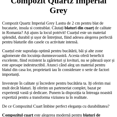
Compozit Quartz Imperial
Grey
Compozit Quartz Imperial Grey Lastra de 2 cm pentru blat de
bucatarie, insula si contrablat. Căutați
blaturi din cuarț
de calitate
in Romania? Ați ajuns la locul potrivit! Cuarțul este un material
splendid, durabil și ușor de întreținut, fiind adesea alegerea perfectă
pentru blaturile din casele cu activitate intensă.
Cuarțul este suprafața optimă pentru bucătării, băi și alte zone
aglomerate din locuința dumneavoastră. Acesta oferă beneficii
excelente, fiind rezistent la zgârieturi și lovituri, nu se pătează ușor și
este aproape indestructibil. Atunci când aleg un material pentru
blatul din casa lor, proprietarii iau în considerare o serie de factori
importanți.
Investește în calitate și încredere pentru bucătăria ta. Iți oferim mai
mult decât blaturi. Iți oferim un parteneriat complet, bazat pe
experiență vastă și dedicare. Punem la dispoziția ta întreaga noastră
expertiză pentru a transforma viziunea ta în realitate.
De ce Compozitul Cuart îmbine perfect eleganța cu durabilitatea?
Compozitul cuarț
este alegerea modernă pentru
blaturi de