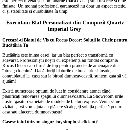
este perfect nivelat și că îmbinările (dacă există) sunt discrete și bine
finisate. Un montaj profesional garantează nu doar un aspect estetic,
ci și stabilitate și durabilitate în timp.
Executam Blat Personalizat din Compozit Quartz
Imperial Grey
Creează-ți Blatul de Vis cu Rocas Decor: Soluții la Cheie pentru
Bucătăria Ta
Bucătăria este inima casei, iar un blat perfect o transformă cu
adevărat. Profesioniștii noștri cu experiență au fondat compania
Rocas Decor ca o firmă de top pentru proiecte de amenajare din
întreaga locuință. Dacă doriți blaturile de bucatarie si insule,
contrablaturi la casa sau la biroul dumneavoastră, suntem gata să vă
ajutăm!
Există numeroase opțiuni de luat în considerare atunci când
planificați renovarea spațiului dumneavoastră. La Showroom-urile
nostru gasiti o varietate de modele de blaturi expuse. Veniți să ne
vizitați și vă vom ajuta cu plăcere să alegeți soluția perfectă pentru
casa sau afacerea dumneavoastră.
Gasesc totul într-un singur loc, simplu și eficient?