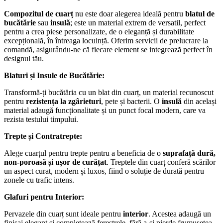
Compozitul de cuarț
nu este doar alegerea ideală pentru
blatul de
bucătărie
sau
insulă
; este un material extrem de versatil, perfect
pentru a crea piese personalizate, de o eleganță și durabilitate
excepțională, în întreaga locuință. Oferim servicii de prelucrare la
comandă, asigurându-ne că fiecare element se integrează perfect în
designul tău.
Blaturi și Insule de Bucătărie:
Transformă-ți bucătăria cu un blat din cuarț, un material recunoscut
pentru
rezistența la zgârieturi
, pete și bacterii. O
insulă
din același
material adaugă funcționalitate și un punct focal modern, care va
rezista testului timpului.
Trepte și Contratrepte:
Alege cuarțul pentru trepte pentru a beneficia de o
suprafață dură,
non-poroasă și ușor de curățat
. Treptele din cuarț conferă scărilor
un aspect curat, modern și luxos, fiind o soluție de durată pentru
zonele cu trafic intens.
Glafuri pentru Interior:
Pervazele din cuarț sunt ideale pentru
interior
. Acestea adaugă un
finisaj elegant și completează ferestrele, fără a-și pierde frumusețea