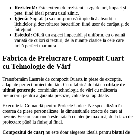
Rezistență:
Este extrem de rezistent la zgârieturi, impact și
pete, fiind ideal pentru uzul zilnic.
Igienă:
Suprafața sa non-poroasă împiedică absorbția
lichidelor și dezvoltarea bacteriilor, fiind ușor de curățat și de
întreținut.
Estetică:
Oferă un aspect impecabil și uniform, cu o gamă
variată de culori și texturi, de la nuanțe clasice la cele care
imită perfect marmura.
Fabrica de Prelucrare Compozit Cuart
cu Tehnologie de Vârf
Transformăm Lastrele de compozit Quartz în piese de excepție,
adaptate perfect proiectului tău. Cu o fabrică dotată cu
utilaje de
ultimă generație
, combinăm tehnologia de vârf cu măiestria
prelucrării pentru a garanta precizie, calitate și rapiditate.
Execuție la Comandă pentru Proiecte Unice. Ne specializăm în
crearea de piese personalizate, la dimensiunile exacte de care ai
nevoie. Fiecare comandă este tratată cu atenție maximă, de la faza de
proiectare până la finisajul final.
Compozitul de cuarț
nu este doar alegerea ideală pentru
blatul de