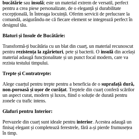
bucătărie
sau
insulă
; este un material extrem de versatil, perfect
pentru a crea piese personalizate, de o eleganță și durabilitate
excepțională, în întreaga locuință. Oferim servicii de prelucrare la
comandă, asigurându-ne că fiecare element se integrează perfect în
designul tău.
Blaturi și Insule de Bucătărie:
Transformă-ți bucătăria cu un blat din cuarț, un material recunoscut
pentru
rezistența la zgârieturi
, pete și bacterii. O
insulă
din același
material adaugă funcționalitate și un punct focal modern, care va
rezista testului timpului.
Trepte și Contratrepte:
Alege cuarțul pentru trepte pentru a beneficia de o
suprafață dură,
non-poroasă și ușor de curățat
. Treptele din cuarț conferă scărilor
un aspect curat, modern și luxos, fiind o soluție de durată pentru
zonele cu trafic intens.
Glafuri pentru Interior:
Pervazele din cuarț sunt ideale pentru
interior
. Acestea adaugă un
finisaj elegant și completează ferestrele, fără a-și pierde frumusețea
în timp.