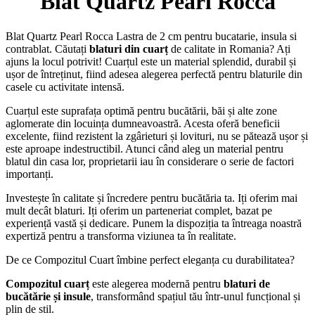
Blat Quartz Pearl Rocca
Blat Quartz Pearl Rocca Lastra de 2 cm pentru bucatarie, insula si
contrablat. Căutați
blaturi din cuarț
de calitate in Romania? Ați
ajuns la locul potrivit! Cuarțul este un material splendid, durabil și
ușor de întreținut, fiind adesea alegerea perfectă pentru blaturile din
casele cu activitate intensă.
Cuarțul este suprafața optimă pentru bucătării, băi și alte zone
aglomerate din locuința dumneavoastră. Acesta oferă beneficii
excelente, fiind rezistent la zgârieturi și lovituri, nu se pătează ușor și
este aproape indestructibil. Atunci când aleg un material pentru
blatul din casa lor, proprietarii iau în considerare o serie de factori
importanți.
Investește în calitate și încredere pentru bucătăria ta. Iți oferim mai
mult decât blaturi. Iți oferim un parteneriat complet, bazat pe
experiență vastă și dedicare. Punem la dispoziția ta întreaga noastră
expertiză pentru a transforma viziunea ta în realitate.
De ce Compozitul Cuart îmbine perfect eleganța cu durabilitatea?
Compozitul cuarț
este alegerea modernă pentru
blaturi de
bucătărie și insule
, transformând spațiul tău într-unul funcțional și
plin de stil.