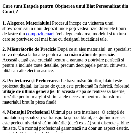
Care sunt Etapele pentru Obținerea unui Blat Personalizat din
Cuarț ?
1. Alegerea Materialului
Procesul începe cu vizitarea unui
showroom sau a unui depozit unde poți vedea fizic diferitele tipuri
de lastre din
compozit cuarț
. Vei alege culoarea, modelul și textura
care se potrivesc cel mai bine cu designul bucătăriei tale.
2. Măsurătorile de Precizie
După ce ai ales materialul, un specialist
se va deplasa la locație pentru a lua
măsurători de precizie
.
Această etapă este crucială pentru a garanta o potrivire perfectă și
pentru a include toate detaliile, precum decupajele pentru chiuvetă,
plită sau alte electrocasnice.
3. Proiectarea și Prelucrarea
Pe baza măsurătorilor, blatul este
proiectat digital, iar lastra de cuarț este prelucrată în fabrică, folosind
utilaje de ultimă generație
. În această etapă se realizează tăierile,
frezările pentru margini și finisajele necesare pentru a transforma
materialul brut în piesa finală.
4. Montajul Profesional
Ultimul pas este instalarea. O echipă de
montatori specializați va transporta și fixa blatul, asigurându-se că
este perfect nivelat și că îmbinările (dacă există) sunt discrete și bine
finisate. Un montaj profesional garantează nu doar un aspect estetic,