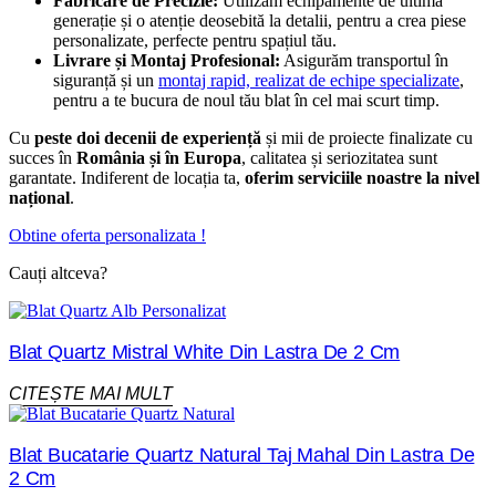
Fabricare de Precizie:
Utilizăm echipamente de ultimă
generație și o atenție deosebită la detalii, pentru a crea piese
personalizate, perfecte pentru spațiul tău.
Livrare și Montaj Profesional:
Asigurăm transportul în
siguranță și un
montaj rapid, realizat de echipe specializate
,
pentru a te bucura de noul tău blat în cel mai scurt timp.
Cu
peste doi decenii de experiență
și mii de proiecte finalizate cu
succes în
România și în Europa
, calitatea și seriozitatea sunt
garantate. Indiferent de locația ta,
oferim serviciile noastre la nivel
național
.
Obtine oferta personalizata !
Cauți altceva?
Blat Quartz Mistral White Din Lastra De 2 Cm
CITEȘTE MAI MULT
Blat Bucatarie Quartz Natural Taj Mahal Din Lastra De
2 Cm