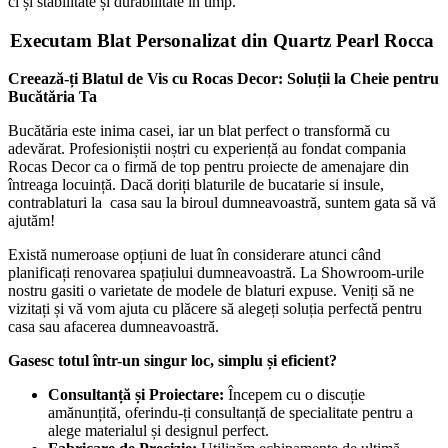
ci și stabilitate și durabilitate în timp.
Executam Blat Personalizat din Quartz Pearl Rocca
Creează-ți Blatul de Vis cu Rocas Decor: Soluții la Cheie pentru
Bucătăria Ta
Bucătăria este inima casei, iar un blat perfect o transformă cu
adevărat. Profesioniștii noștri cu experiență au fondat compania
Rocas Decor ca o firmă de top pentru proiecte de amenajare din
întreaga locuință. Dacă doriți blaturile de bucatarie si insule,
contrablaturi la casa sau la biroul dumneavoastră, suntem gata să vă
ajutăm!
Există numeroase opțiuni de luat în considerare atunci când
planificați renovarea spațiului dumneavoastră. La Showroom-urile
nostru gasiti o varietate de modele de blaturi expuse. Veniți să ne
vizitați și vă vom ajuta cu plăcere să alegeți soluția perfectă pentru
casa sau afacerea dumneavoastră.
Gasesc totul într-un singur loc, simplu și eficient?
Consultanță și Proiectare:
Începem cu o discuție
amănunțită, oferindu-ți consultanță de specialitate pentru a
alege materialul și designul perfect.