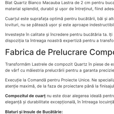
Blat Quartz Bianco Macauba Lastra de 2 cm pentru bucata
material splendid, durabil și ușor de întreținut, fiind ade
Cuarțul este suprafața optimă pentru bucătării, băi și al
lovituri, nu se pătează ușor și este aproape indestructibil
Investește în calitate și încredere pentru bucătăria ta. I
dispoziția ta întreaga noastră expertiză pentru a transfor
Fabrica de Prelucrare Compo
Transformăm Lastrele de compozit Quartz în piese de exc
de vârf cu măiestria prelucrării pentru a garanta precizie,
Execuție la Comandă pentru Proiecte Unice. Ne specializ
atenție maximă, de la faza de proiectare până la finisajul 
Compozitul de cuarț
nu este doar alegerea ideală pent
eleganță și durabilitate excepțională, în întreaga locuin
Blaturi și Insule de Bucătărie: