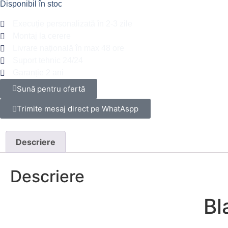
Disponibil în stoc
Execuție personalizată în 2-3 zile
Montaj la cerere
Livrare națională în max 48 ore
Suport tehnic 24/24
Garanție 2 ani
Sună pentru ofertă
Trimite mesaj direct pe WhatAspp
Descriere
Descriere
Bl