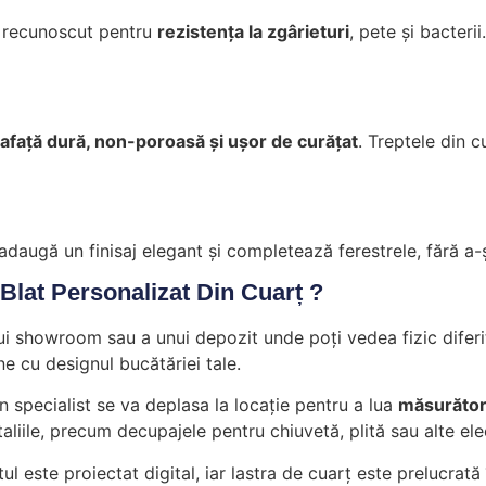
l recunoscut pentru
rezistența la zgârieturi
, pete și bacteri
afață dură, non-poroasă și ușor de curățat
. Treptele din 
adaugă un finisaj elegant și completează ferestrele, fără a-
Blat Personalizat Din Cuarț ?
i showroom sau a unui depozit unde poți vedea fizic diferit
ne cu designul bucătăriei tale.
n specialist se va deplasa la locație pentru a lua
măsurători
aliile, precum decupajele pentru chiuvetă, plită sau alte el
l este proiectat digital, iar lastra de cuarț este prelucrată