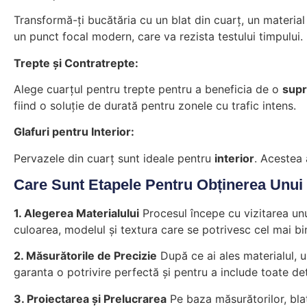
Transformă-ți bucătăria cu un blat din cuarț, un materia
un punct focal modern, care va rezista testului timpului.
Trepte și Contratrepte:
Alege cuarțul pentru trepte pentru a beneficia de o
supr
fiind o soluție de durată pentru zonele cu trafic intens.
Glafuri pentru Interior:
Pervazele din cuarț sunt ideale pentru
interior
. Acestea 
Care Sunt Etapele Pentru Obținerea Unui 
1. Alegerea Materialului
Procesul începe cu vizitarea unu
culoarea, modelul și textura care se potrivesc cel mai bi
2. Măsurătorile de Precizie
După ce ai ales materialul, u
garanta o potrivire perfectă și pentru a include toate det
3. Proiectarea și Prelucrarea
Pe baza măsurătorilor, blatu