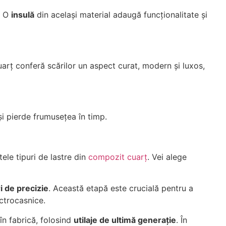
i. O
insulă
din același material adaugă funcționalitate și
cuarț conferă scărilor un aspect curat, modern și luxos,
și pierde frumusețea în timp.
ele tipuri de lastre din
compozit cuarț
. Vei alege
 de precizie
. Această etapă este crucială pentru a
ectrocasnice.
 în fabrică, folosind
utilaje de ultimă generație
. În