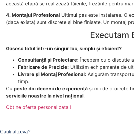
această etapă se realizează tăierile, frezările pentru marg
4. Montajul Profesional
Ultimul pas este instalarea. O ec
(dacă există) sunt discrete și bine finisate. Un montaj pro
Executam B
Gasesc totul într-un singur loc, simplu și eficient?
Consultanță și Proiectare:
Începem cu o discuție am
Fabricare de Precizie:
Utilizăm echipamente de ultim
Livrare și Montaj Profesional:
Asigurăm transportul
timp.
Cu
peste doi decenii de experiență
și mii de proiecte f
serviciile noastre la nivel național
.
Obtine oferta personalizata !
Cauți altceva?