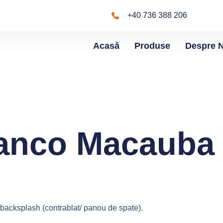
+40 736 388 206
Acasă
Produse
Despre 
ianco Macauba 
i backsplash (contrablat/ panou de spate).