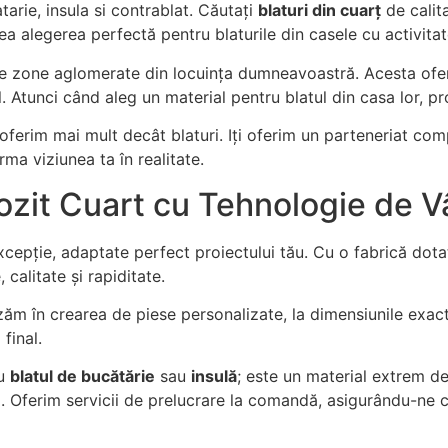
rie, insula si contrablat. Căutați
blaturi din cuarț
de calita
sea alegerea perfectă pentru blaturile din casele cu activitat
te zone aglomerate din locuința dumneavoastră. Acesta oferă b
. Atunci când aleg un material pentru blatul din casa lor, pro
ți oferim mai mult decât blaturi. Iți oferim un parteneriat c
ma viziunea ta în realitate.
zit Cuart cu Tehnologie de V
epție, adaptate perfect proiectului tău. Cu o fabrică dot
 calitate și rapiditate.
ăm în crearea de piese personalizate, la dimensiunile exac
final.
ru
blatul de bucătărie
sau
insulă
; este un material extrem de
ță. Oferim servicii de prelucrare la comandă, asigurându-ne 