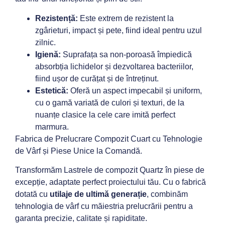
Rezistență:
Este extrem de rezistent la
zgârieturi, impact și pete, fiind ideal pentru uzul
zilnic.
Igienă:
Suprafața sa non-poroasă împiedică
absorbția lichidelor și dezvoltarea bacteriilor,
fiind ușor de curățat și de întreținut.
Estetică:
Oferă un aspect impecabil și uniform,
cu o gamă variată de culori și texturi, de la
nuanțe clasice la cele care imită perfect
marmura.
Fabrica de Prelucrare Compozit Cuart cu Tehnologie
de Vârf și Piese Unice la Comandă.
Transformăm Lastrele de compozit Quartz în piese de
excepție, adaptate perfect proiectului tău. Cu o fabrică
dotată cu
utilaje de ultimă generație
, combinăm
tehnologia de vârf cu măiestria prelucrării pentru a
garanta precizie, calitate și rapiditate.