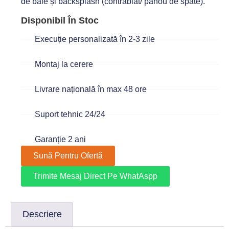
de baie și backsplash (contrablat/ panou de spate).
Disponibil În Stoc
Execuție personalizată în 2-3 zile
Montaj la cerere
Livrare națională în max 48 ore
Suport tehnic 24/24
Garanție 2 ani
Sună Pentru Ofertă
Trimite Mesaj Direct Pe WhatAspp
Descriere