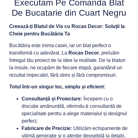
Executam Pe Comanda Blat
De Bucatarie din Cuart Negru
Creează-ți Blatul de Vis cu Rocas Decor: Soluții la
Cheie pentru Bucătăria Ta
Bucătăria este inima casei, iar un blat perfect o
transformă cu adevărat. La
Rocas Decor
, preluăm
întregul tău proiect de la idee la realitate. De la blaturi
la insule, ne ocupăm de fiecare etapă, garantând un
rezultat impecabil, fără stres și fără compromisuri.
Totul într-un singur loc, simplu și eficient:
Consultanță și Proiectare:
Începem cu o
discuție amănunțită, oferindu-ți consultanță de
specialitate pentru a alege materialul și designul
perfect.
Fabricare de Precizie:
Utilizăm echipamente de
ultimă generație și o atenție deosebită la detalii,