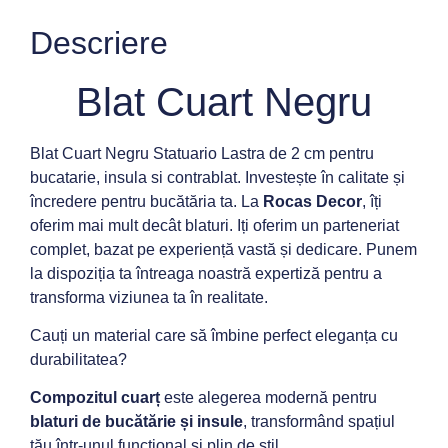
Descriere
Blat Cuart Negru
Blat Cuart Negru Statuario Lastra de 2 cm pentru
bucatarie, insula si contrablat. Investește în calitate și
încredere pentru bucătăria ta. La
Rocas Decor
, îți
oferim mai mult decât blaturi. Iți oferim un parteneriat
complet, bazat pe experiență vastă și dedicare. Punem
la dispoziția ta întreaga noastră expertiză pentru a
transforma viziunea ta în realitate.
Cauți un material care să îmbine perfect eleganța cu
durabilitatea?
Compozitul cuarț
este alegerea modernă pentru
blaturi de bucătărie și insule
, transformând spațiul
tău într-unul funcțional și plin de stil.