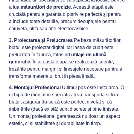
a lua
măsurători de precizie
. Această etapă este
crucială pentru a garanta o potrivire perfectă și pentru
a include toate detaliile, precum decupajele pentru
chiuvetă, plită sau alte electrocasnice.
3. Proiectarea și Prelucrarea
Pe baza măsurătorilor,
blatul este proiectat digital, iar lastra de cuarț este
prelucrată în fabrică, folosind
utilaje de ultimă
generație
. În această etapă se realizează tăierile,
frezările pentru margini și finisajele necesare pentru a
transforma materialul brut în piesa finală.
4. Montajul Profesional
Ultimul pas este instalarea. O
echipă de montatori specializați va transporta și fixa
blatul, asigurându-se că este perfect nivelat și că
îmbinările (dacă există) sunt discrete și bine finisate.
Un montaj profesional garantează nu doar un aspect
estetic, ci și stabilitate și durabilitate în timp.