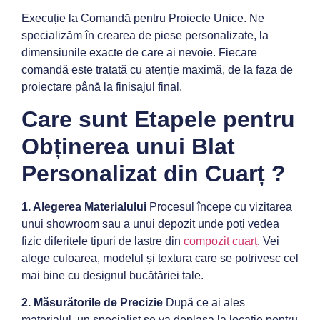
Execuție la Comandă pentru Proiecte Unice. Ne
specializăm în crearea de piese personalizate, la
dimensiunile exacte de care ai nevoie. Fiecare
comandă este tratată cu atenție maximă, de la faza de
proiectare până la finisajul final.
Care sunt Etapele pentru
Obținerea unui Blat
Personalizat din Cuarț ?
1. Alegerea Materialului
Procesul începe cu vizitarea
unui showroom sau a unui depozit unde poți vedea
fizic diferitele tipuri de lastre din
compozit cuarț
. Vei
alege culoarea, modelul și textura care se potrivesc cel
mai bine cu designul bucătăriei tale.
2. Măsurătorile de Precizie
După ce ai ales
materialul, un specialist se va deplasa la locație pentru