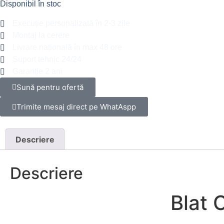
Disponibil în stoc
Execuție personalizată în 2-3 zile
Montaj la cerere
Livrare națională în max 48 ore
Suport tehnic 24/24
Garanție 2 ani
Sună pentru ofertă
Trimite mesaj direct pe WhatAspp
Descriere
Descriere
Blat 