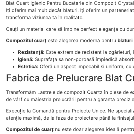
Blat Cuart Igienic Pentru Bucatarie din Compozit Crystal 
Iți oferim mai mult decât blaturi. Iți oferim un partener
transforma viziunea ta în realitate.
Cauți un material care să îmbine perfect eleganța cu dur
Compozitul cuarț
este alegerea modernă pentru
blaturi
Rezistență:
Este extrem de rezistent la zgârieturi, i
Igienă:
Suprafața sa non-poroasă împiedică absorbția 
Estetică:
Oferă un aspect impecabil și uniform, cu o
Fabrica de Prelucrare Blat C
Transformăm Lastrele de compozit Quartz în piese de exc
de vârf cu măiestria prelucrării pentru a garanta precizie,
Execuție la Comandă pentru Proiecte Unice. Ne specializ
atenție maximă, de la faza de proiectare până la finisajul 
Compozitul de cuarț
nu este doar alegerea ideală pent