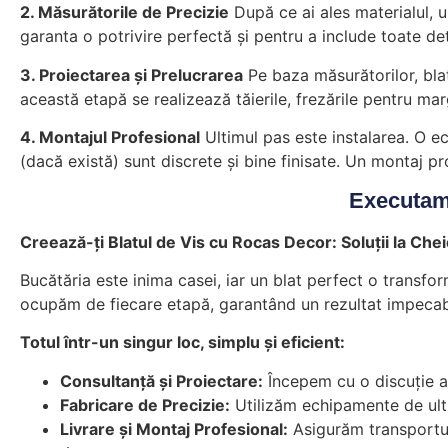
2. Măsurătorile de Precizie
După ce ai ales materialul, u
garanta o potrivire perfectă și pentru a include toate det
3. Proiectarea și Prelucrarea
Pe baza măsurătorilor, blatu
această etapă se realizează tăierile, frezările pentru marg
4. Montajul Profesional
Ultimul pas este instalarea. O ec
(dacă există) sunt discrete și bine finisate. Un montaj pro
Executam 
Creează-ți Blatul de Vis cu Rocas Decor: Soluții la Che
Bucătăria este inima casei, iar un blat perfect o transf
ocupăm de fiecare etapă, garantând un rezultat impecabil
Totul într-un singur loc, simplu și eficient:
Consultanță și Proiectare:
Începem cu o discuție am
Fabricare de Precizie:
Utilizăm echipamente de ultim
Livrare și Montaj Profesional:
Asigurăm transportul