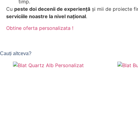
timp.
Cu
peste doi decenii de experiență
și mii de proiecte f
serviciile noastre la nivel național
.
Obtine oferta personalizata !
Cauți altceva?