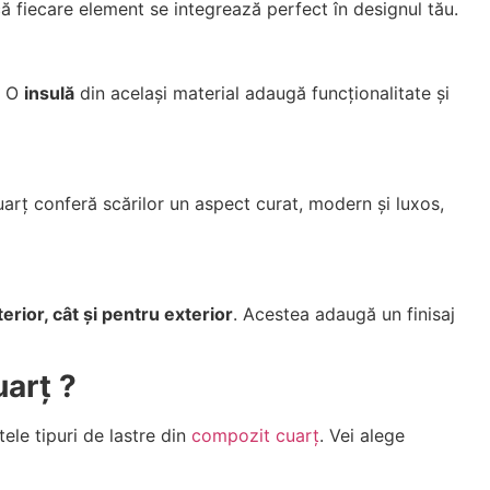
că fiecare element se integrează perfect în designul tău.
i. O
insulă
din același material adaugă funcționalitate și
cuarț conferă scărilor un aspect curat, modern și luxos,
terior, cât și pentru exterior
. Acestea adaugă un finisaj
uarț ?
ele tipuri de lastre din
compozit cuarț
. Vei alege