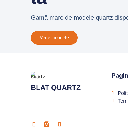
Gamă mare de modele quartz disponib
Vedeți modele
Pagin
BLAT QUARTZ
Poli
Term