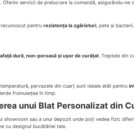
ță. Oferim servicii de prelucrare la comandă, asigurându-ne 
l recunoscut pentru
rezistența la zgârieturi
, pete și bacteri
afață dură, non-poroasă și ușor de curățat
. Treptele din 
e temperatură, pervazele din cuarț sunt ideale atât pentru
in
pierde frumusețea în timp.
rea unui Blat Personalizat din C
i showroom sau a unui depozit unde poți vedea fizic diferit
ne cu designul bucătăriei tale.