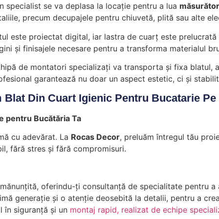
n specialist se va deplasa la locație pentru a lua
măsurători
aliile, precum decupajele pentru chiuvetă, plită sau alte el
l este proiectat digital, iar lastra de cuarț este prelucrată
ini și finisajele necesare pentru a transforma materialul brut
hipă de montatori specializați va transporta și fixa blatul, 
fesional garantează nu doar un aspect estetic, ci și stabilita
Blat Din Cuart Igienic Pentru Bucatarie 
ie pentru Bucătăria Ta
ormă cu adevărat. La
Rocas Decor
, preluăm întregul tău proiec
, fără stres și fără compromisuri.
ănunțită, oferindu-ți consultanță de specialitate pentru a a
ă generație și o atenție deosebită la detalii, pentru a crea
 în siguranță și un
montaj rapid, realizat de echipe special