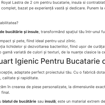
Royal Lastra de 2 cm pentru bucatarie, insula si contrablat. 
iat complet, bazat pe experiență vastă și dedicare. Punem la
abilitatea?
 de bucătărie și insule
, transformând spațiul tău într-unul fun
mpact și pete, fiind ideal pentru uzul zilnic.
lichidelor și dezvoltarea bacteriilor, fiind ușor de curățat 
 gamă variată de culori și texturi, de la nuanțe clasice la 
uart Igienic Pentru Bucatarie
epție, adaptate perfect proiectului tău. Cu o fabrică dot
 calitate și rapiditate.
ăm în crearea de piese personalizate, la dimensiunile exac
final.
ru
blatul de bucătărie
sau
insulă
; este un material extrem de